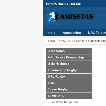
TIENDA RUGBY ONLINE
Inicio
Accesorios
NRL Telstr
RLWC 2017
Guinness Pro14
Inicio
/
RLWC 2017
/
Samoa
/ Camiseta Sa
Accesorios
NRL Telstra Premiership
Seis Naciones
Premiership Rugby
NRL Rugby
RWC
Super Rugby
RLWC 2017
Australia Kangaroos