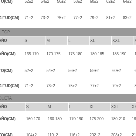
TO(CM)
52±2
54±2
56±2
58±2
60±2
62±2
64±2
ITUD(CM)
71±2
73±2
75±2
77±2
79±2
81±2
83±2
K TOP
AÑO
S
M
L
XL
XXL
AÑO(CM)
165-170
170-175
175-180
180-185
185-190
TO(CM)
52±2
54±2
56±2
58±2
60±2
ITUD(CM)
71±2
73±2
75±2
77±2
79±2
QUETA
AÑO
S
M
L
XL
XXL
X
AÑO(CM)
160-170
160-180
170-190
175-200
180-210
18
TO(CM)
104±2
110±2
116±2
202±2
208±2
21