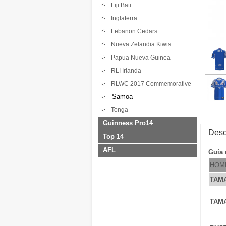
Fiji Bati
Inglaterra
Lebanon Cedars
Nueva Zelandia Kiwis
Papua Nueva Guinea
RLI Irlanda
RLWC 2017 Commemorative
Samoa
Tonga
Guinness Pro14
Desc
Top 14
AFL
Guía 
HOM
TAM
TAM