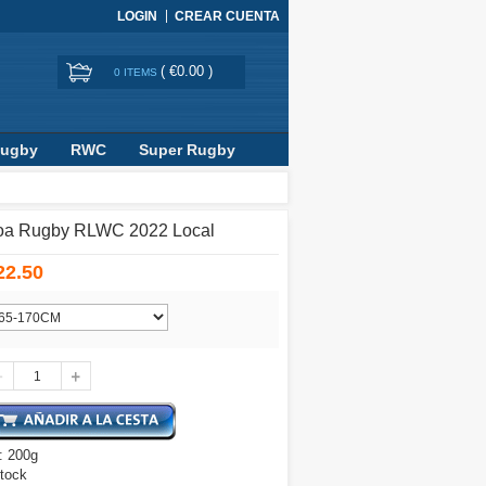
LOGIN
CREAR CUENTA
(
€0.00
)
0 ITEMS
Rugby
RWC
Super Rugby
oa Rugby RLWC 2022 Local
22.50
: 200g
tock