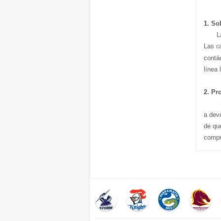
1. So
L
Las
c
contá
línea 
2. Pr
S
a dev
de qu
compr