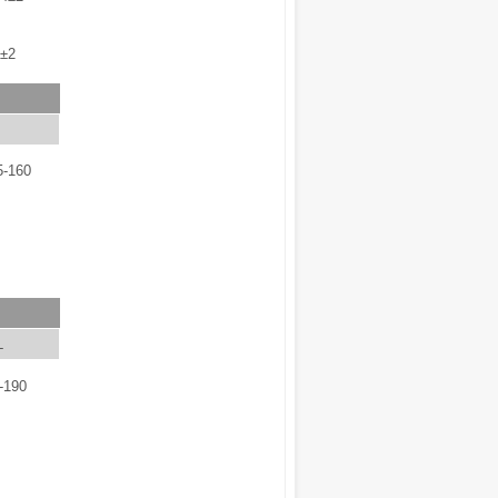
±2
5-160
L
-190