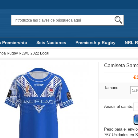
a Premiership
Seis Naciones
Premiership Rugby
NRL 
Top 14
AFL
moa Rugby RLWC 2022 Local
Camiseta Sam
€
Tamano
Añadir al carrito:
Peso para el envío
767 Unidades en S