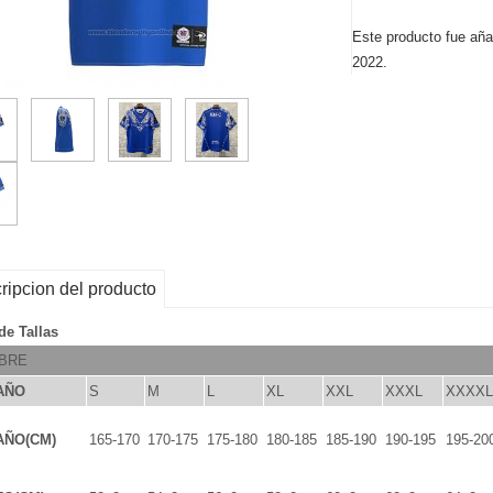
Este producto fue aña
2022.
ripcion del producto
de Tallas
BRE
AÑO
S
M
L
XL
XXL
XXXL
XXXXL
AÑO(CM)
165-170
170-175
175-180
180-185
185-190
190-195
195-20