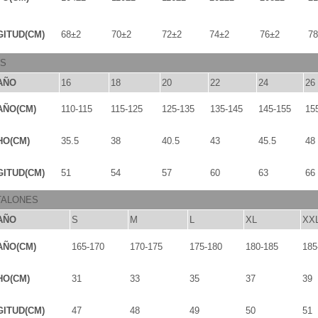
ITUD(CM)
68±2
70±2
72±2
74±2
76±2
78
OS
AÑO
16
18
20
22
24
26
AÑO(CM)
110-115
115-125
125-135
135-145
145-155
15
HO(CM)
35.5
38
40.5
43
45.5
48
ITUD(CM)
51
54
57
60
63
66
TALONES
AÑO
S
M
L
XL
XX
AÑO(CM)
165-170
170-175
175-180
180-185
185
HO(CM)
31
33
35
37
39
ITUD(CM)
47
48
49
50
51