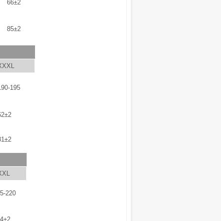
66±2
85±2
XXXL
190-195
62±2
81±2
XXL
5-220
4±2