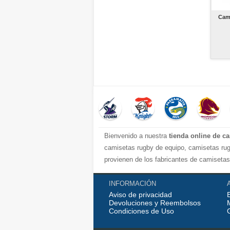
Cam
Bienvenido a nuestra
tienda online de c
camisetas rugby de equipo, camisetas rug
provienen de los fabricantes de camisetas
Tenemos un gran inventario de camisetas r
de entrega! ¡Oportuna y buena comunicaci
INFORMACIÓN
Aviso de privacidad
Devoluciones y Reembolsos
Condiciones de Uso