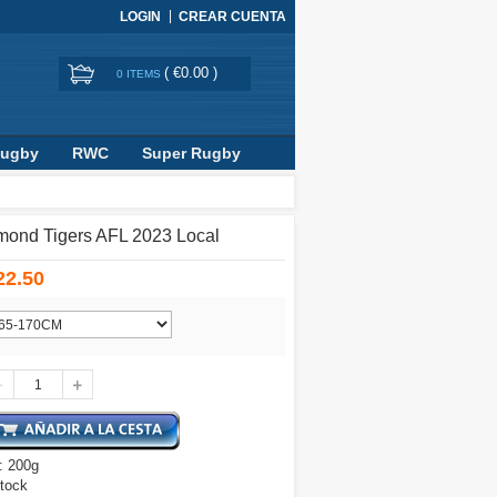
LOGIN
CREAR CUENTA
(
€0.00
)
0 ITEMS
Rugby
RWC
Super Rugby
mond Tigers AFL 2023 Local
22.50
: 200g
tock