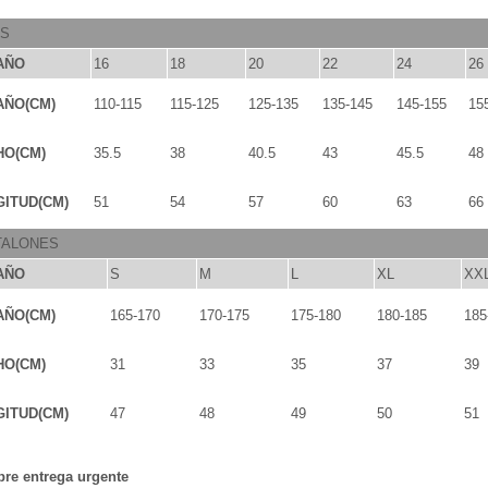
OS
AÑO
16
18
20
22
24
26
AÑO(CM)
110-115
115-125
125-135
135-145
145-155
15
HO(CM)
35.5
38
40.5
43
45.5
48
ITUD(CM)
51
54
57
60
63
66
TALONES
AÑO
S
M
L
XL
XX
AÑO(CM)
165-170
170-175
175-180
180-185
185
HO(CM)
31
33
35
37
39
ITUD(CM)
47
48
49
50
51
bre entrega urgente