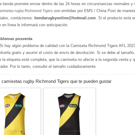
a tienda promete enviar dentro de las 24 horas en circunstancias normales y 
son emitidas por EMS / China Post de manera p
amisetas rugby Richmond Tigers
iales, contáctenos:
tiendarugbyonline@hotmail.com
. Si el producto está 
e en línea le informará con anticipación.
oblemas posventa
i hay algún problema de calidad con la Camiseta Richmond Tigers AFL 20
olverla gratis y asumir el costo de envío de devolución. Si se debe al tamañ
e la etiqueta esté completa, que la camiseta no afecte a la segunda venta y q
ador. Por lo tanto, consulte el tamaño cuidadosamente.
 camisetas rugby Richmond Tigers que te pueden gustar