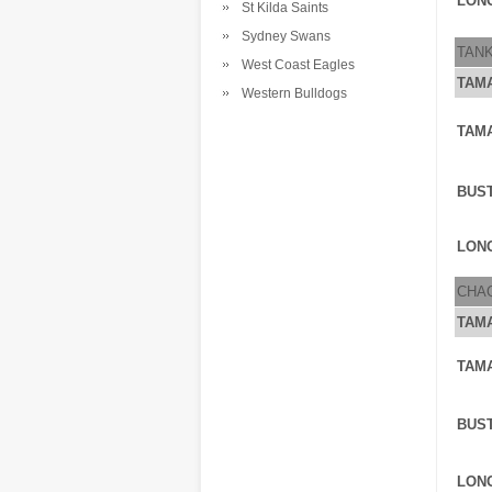
LONG
St Kilda Saints
Sydney Swans
TAN
West Coast Eagles
TAM
Western Bulldogs
TAM
BUS
LONG
CHA
TAM
TAM
BUS
LONG