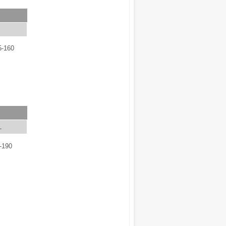
5-160
L
-190