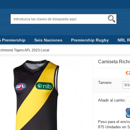
a Premiership
Seis Naciones
Premiership Rugby
NRL 
Top 14
AFL
ichmond Tigers AFL 2023 Local
Camiseta Rich
€
Tamano
Añadir al carrito:
Peso para el envío
875 Unidades en S