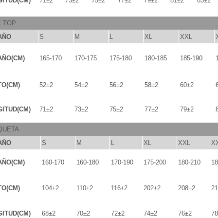
ITUD(CM)
71±2
73±2
75±2
77±2
79±2
81±2
83±2
K TOP
AÑO
S
M
L
XL
XXL
AÑO(CM)
165-170
170-175
175-180
180-185
185-190
TO(CM)
52±2
54±2
56±2
58±2
60±2
ITUD(CM)
71±2
73±2
75±2
77±2
79±2
QUETA
AÑO
S
M
L
XL
XXL
X
AÑO(CM)
160-170
160-180
170-190
175-200
180-210
18
TO(CM)
104±2
110±2
116±2
202±2
208±2
21
ITUD(CM)
68±2
70±2
72±2
74±2
76±2
78