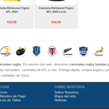
iseta Richmond Tigers
Camiseta Richmond Tigers
AFL 2023
AFL 2024 Local
€22.50
€22.50
amisetas rugby
. En nuestro sitio web, ofrecemos
camisetas rugby baratas 
by nacionales, camisetas de AFL y más. Entrega rápida, compra segura y pro
 confiables de China.
ugby. Disponible en todos los tamaños. Siéntete orgulloso de tu equipo y juga
ón! ¡Actualiza ofertas y sudaderas nuevas de vez en cuando! Satisfacer las 
AYUDA
SOBRE NOSOTROS
Envío
Sobre Nosotros
Métodos de Pago
Mapa del sitio
Guía de Tallas
Noticias