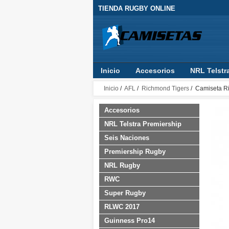
TIENDA RUGBY ONLINE
Inicio
Accesorios
NRL Telstr
RLWC 2017
Guinness Pro14
Inicio
/
AFL
/
Richmond Tigers
/ Camiseta R
Accesorios
NRL Telstra Premiership
Seis Naciones
Premiership Rugby
NRL Rugby
RWC
Super Rugby
RLWC 2017
Guinness Pro14