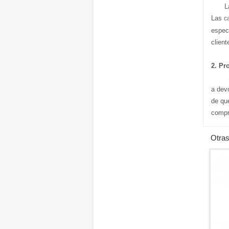
L
Las
c
espec
client
2. Pr
S
a dev
de qu
compr
Otras