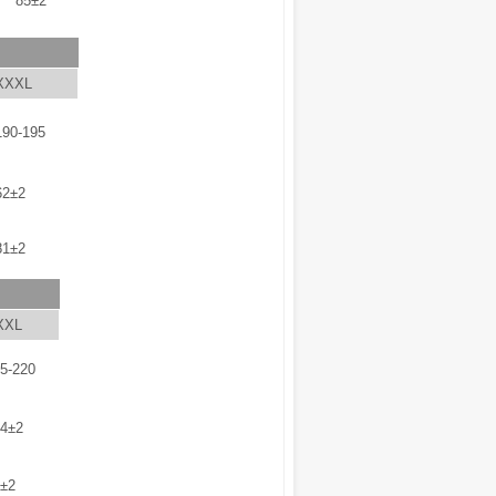
85±2
XXXL
190-195
62±2
81±2
XXL
5-220
4±2
±2