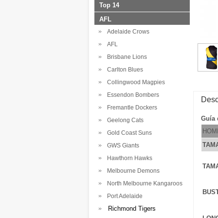
Top 14
AFL
Adelaide Crows
AFL
Brisbane Lions
Carlton Blues
Collingwood Magpies
Essendon Bombers
Desc
Fremantle Dockers
Guía 
Geelong Cats
HOM
Gold Coast Suns
TAM
GWS Giants
Hawthorn Hawks
TAM
Melbourne Demons
North Melbourne Kangaroos
BUS
Port Adelaide
Richmond Tigers