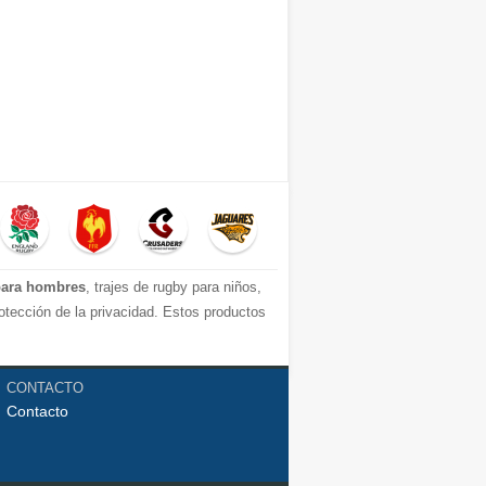
para hombres
, trajes de rugby para niños,
tección de la privacidad. Estos productos
dor favorito. ¡Envío rápido! Corto tiempo
necesidades de cada cliente.
CONTACTO
Contacto