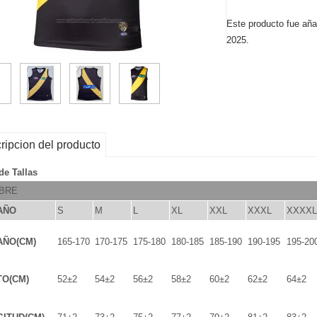
Este producto fue aña
2025.
ripcion del producto
de Tallas
BRE
AÑO
S
M
L
XL
XXL
XXXL
XXXXL
AÑO(CM)
165-170
170-175
175-180
180-185
185-190
190-195
195-20
TO(CM)
52±2
54±2
56±2
58±2
60±2
62±2
64±2