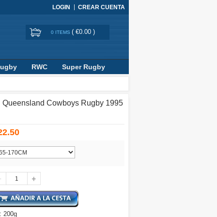
LOGIN
CREAR CUENTA
(
€0.00
)
0 ITEMS
Rugby
RWC
Super Rugby
h Queensland Cowboys Rugby 1995
22.50
: 200g