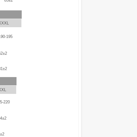
85±2
XXXL
190-195
62±2
81±2
XXL
5-220
4±2
±2