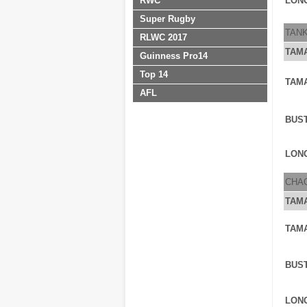
RWC
LONG
Super Rugby
TAN
RLWC 2017
TAM
Guinness Pro14
Top 14
TAM
AFL
BUS
LONG
CHA
TAM
TAM
BUS
LONG