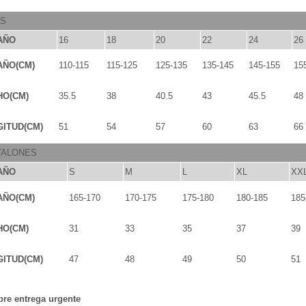
OS
AÑO
16
18
20
22
24
26
AÑO(CM)
110-115
115-125
125-135
135-145
145-155
15
HO(CM)
35.5
38
40.5
43
45.5
48
ITUD(CM)
51
54
57
60
63
66
TALONES
AÑO
S
M
L
XL
XX
AÑO(CM)
165-170
170-175
175-180
180-185
185
HO(CM)
31
33
35
37
39
ITUD(CM)
47
48
49
50
51
bre entrega urgente