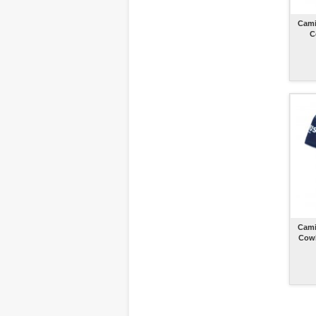
Cami
C
Cami
Cowb