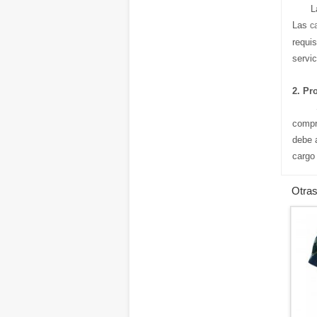
L
Las
c
requi
servic
2. Pr
S
compr
debe 
cargo
Otras