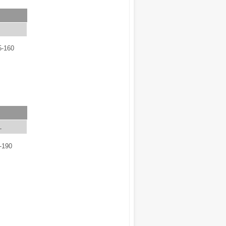
5-160
L
-190