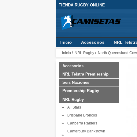
TIENDA RUGBY ONLINE
Inicio
Accesorios
NRL Telstr
RLWC 2017
Guinness Pro14
Inicio
/
NRL Rugby
/
North Queensland Co
Accesorios
NRL Telstra Premiership
Seis Naciones
Premiership Rugby
NRL Rugby
All Stars
Brisbane Broncos
Canberra Raiders
Canterbury Bankstown