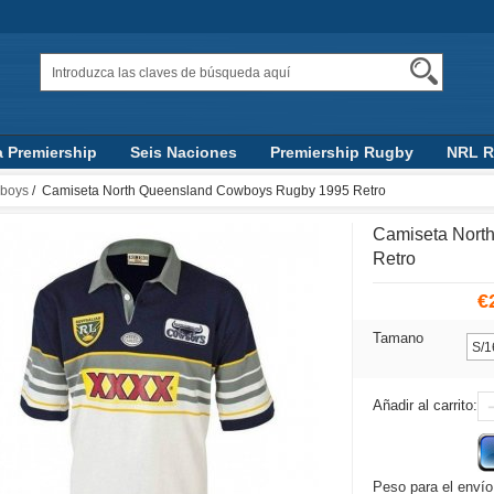
a Premiership
Seis Naciones
Premiership Rugby
NRL 
Top 14
AFL
wboys
/ Camiseta North Queensland Cowboys Rugby 1995 Retro
Camiseta Nort
Retro
€
Tamano
Añadir al carrito:
Peso para el envío