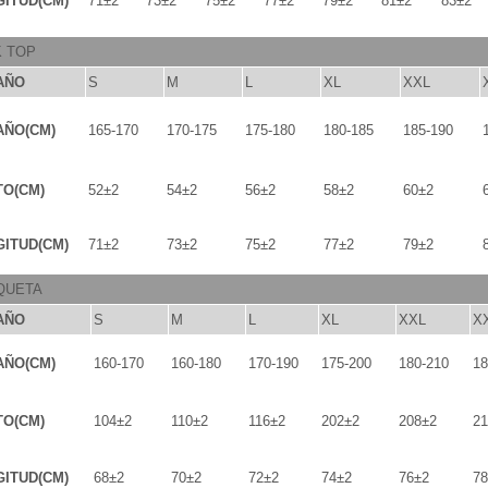
ITUD(CM)
71±2
73±2
75±2
77±2
79±2
81±2
83±2
K TOP
AÑO
S
M
L
XL
XXL
AÑO(CM)
165-170
170-175
175-180
180-185
185-190
TO(CM)
52±2
54±2
56±2
58±2
60±2
ITUD(CM)
71±2
73±2
75±2
77±2
79±2
QUETA
AÑO
S
M
L
XL
XXL
X
AÑO(CM)
160-170
160-180
170-190
175-200
180-210
18
TO(CM)
104±2
110±2
116±2
202±2
208±2
21
ITUD(CM)
68±2
70±2
72±2
74±2
76±2
78