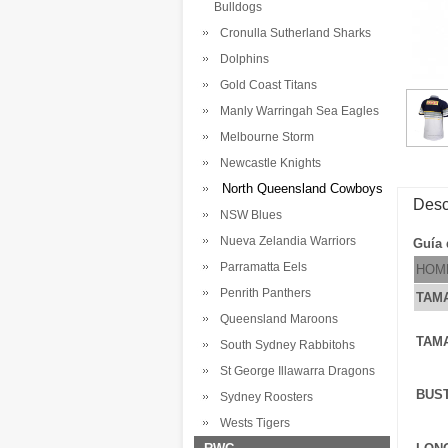
Bulldogs
Cronulla Sutherland Sharks
Dolphins
Gold Coast Titans
Manly Warringah Sea Eagles
Melbourne Storm
Newcastle Knights
North Queensland Cowboys
Desc
NSW Blues
Nueva Zelandia Warriors
Guía 
Parramatta Eels
HOM
Penrith Panthers
TAM
Queensland Maroons
TAM
South Sydney Rabbitohs
St George Illawarra Dragons
BUS
Sydney Roosters
Wests Tigers