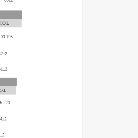
85±2
XXXL
190-195
62±2
81±2
XXL
5-220
4±2
±2