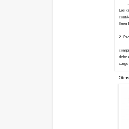
L
Las
c
contá
línea 
2. Pr
S
compr
debe 
cargo
Otras