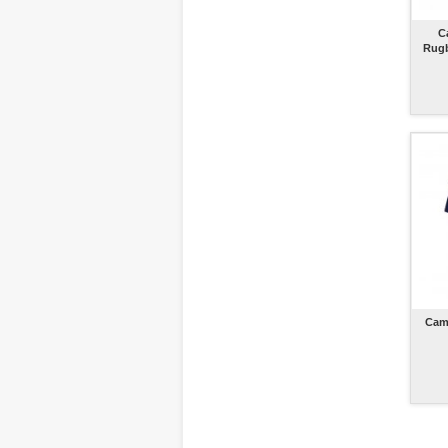
C
Rugb
Cam