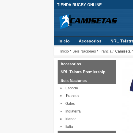
TIENDA RUGBY ONLINE
Inicio
Accesorios
NRL Telstr
RLWC 2017
Guinness Pro14
Inicio
/
Seis Naciones
/
Francia
/ Camiseta N
Accesorios
NRL Telstra Premiership
Seis Naciones
Escocia
Francia
Gales
Inglaterra
Irlanda
Italia