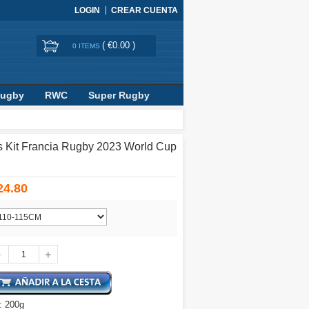
LOGIN
CREAR CUENTA
(
€0.00
)
0 ITEMS
Rugby
RWC
Super Rugby
 Kit Francia Rugby 2023 World Cup
24.80
: 200g