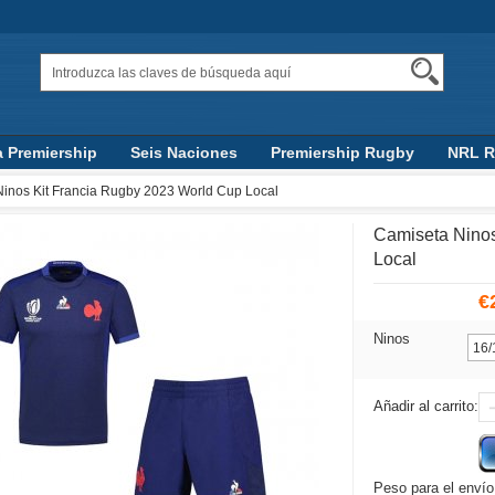
a Premiership
Seis Naciones
Premiership Rugby
NRL 
Top 14
AFL
inos Kit Francia Rugby 2023 World Cup Local
Camiseta Ninos
Local
€
Ninos
Añadir al carrito:
Peso para el envío