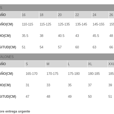
OS
AÑO
16
18
20
22
24
26
AÑO(CM)
110-115
115-125
125-135
135-145
145-155
15
HO(CM)
35.5
38
40.5
43
45.5
48
ITUD(CM)
51
54
57
60
63
66
TALONES
AÑO
S
M
L
XL
XX
AÑO(CM)
165-170
170-175
175-180
180-185
185
HO(CM)
31
33
35
37
39
ITUD(CM)
47
48
49
50
51
bre entrega urgente