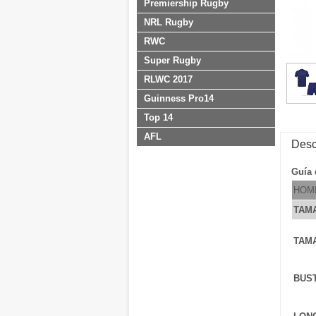
Premiership Rugby
NRL Rugby
RWC
Super Rugby
RLWC 2017
Guinness Pro14
Top 14
AFL
Desc
Guía 
HOM
TAM
TAM
BUS