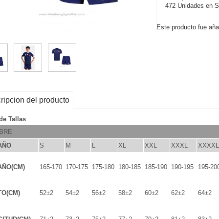
472 Unidades en S
Este producto fue añad
ripcion del producto
de Tallas
BRE
AÑO
S
M
L
XL
XXL
XXXL
XXXXL
AÑO(CM)
165-170
170-175
175-180
180-185
185-190
190-195
195-20
TO(CM)
52±2
54±2
56±2
58±2
60±2
62±2
64±2