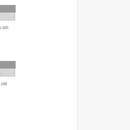
5-160
L
-190