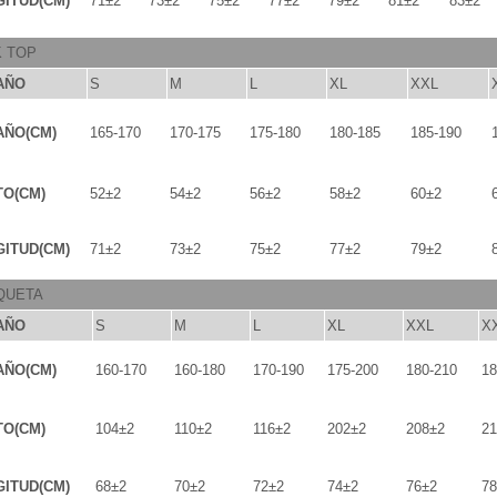
ITUD(CM)
71±2
73±2
75±2
77±2
79±2
81±2
83±2
K TOP
AÑO
S
M
L
XL
XXL
AÑO(CM)
165-170
170-175
175-180
180-185
185-190
TO(CM)
52±2
54±2
56±2
58±2
60±2
ITUD(CM)
71±2
73±2
75±2
77±2
79±2
QUETA
AÑO
S
M
L
XL
XXL
X
AÑO(CM)
160-170
160-180
170-190
175-200
180-210
18
TO(CM)
104±2
110±2
116±2
202±2
208±2
21
ITUD(CM)
68±2
70±2
72±2
74±2
76±2
78